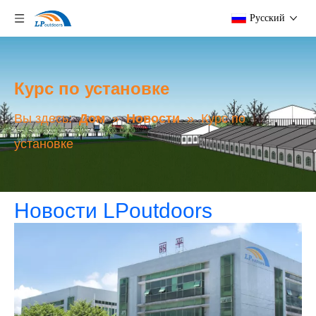
Pусский
Курс по установке
Вы здесь:
Дом
»
Новости
»
Курс по
установке
Новости LPoutdoors