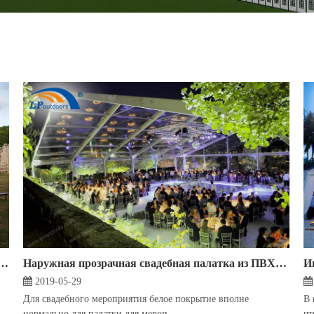
тер свадьбы на открытом воздухе с прозрачной стеной
Наружная прозрачная свадебная палатка из ПВХ с прозрачным шатром подарит вам особенные впечатления от мероприятия
2019-05-29
Для свадебного мероприятия белое покрытие вполне
В 
нормально для палатки для мероп...
чт