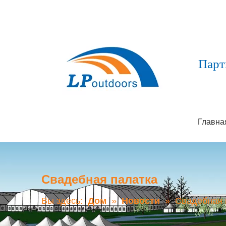
Парт
Главна
Свадебная палатка
Вы здесь:
Дом
»
Новости
»
Свадебная 