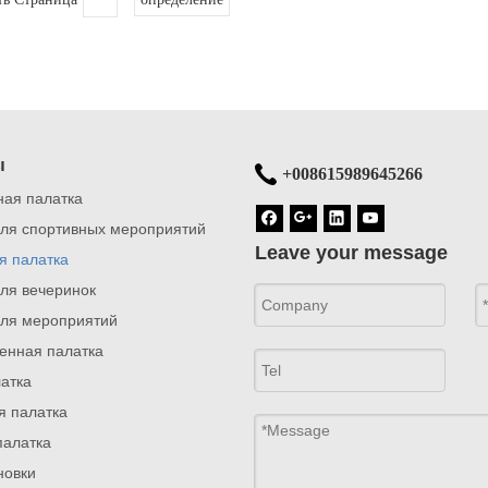
ы
+008615989645266
ная палатка
для спортивных мероприятий
Leave your message
я палатка
ля вечеринок
для мероприятий
нная палатка
атка
я палатка
палатка
новки