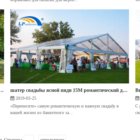
 из ПВХ, открытый банкетный тент со звездами, палатка для свадебной вечеринки, может создать романтическую атмосферу
шатер свадьбы ясной пяди 15М романтический для церемонии бракосочетания на открытом воздухе был установлен на траве
2019-03-25
С 
«Перенесите» самую романтическую и важную свадьбу в
св
вашей жизни из банкетного за...
ть Страница
определение