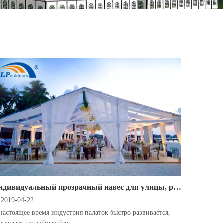
Индивидуальный прозрачный навес для улицы, роскошный свадебный шатер в саду приносит больше сюрпризов на вечеринку
2019-04-22
настоящее время индустрия палаток быстро развивается,
о делает свадебные бан...