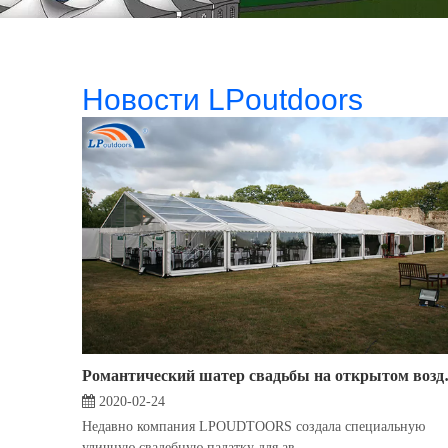
Новости LPoutdoors
Романтический ша
2020-02-24
Недавно компания LPOUDTOORS создала специальную
уличную свадебную палатку для ав...