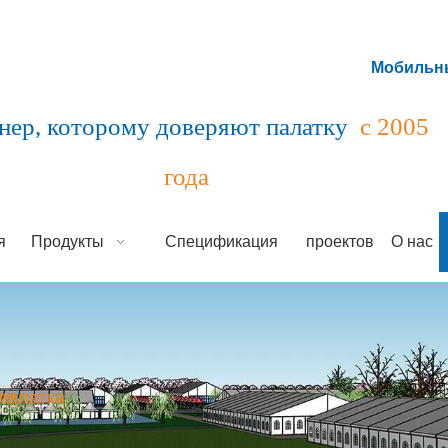
Мобильны
нер, которому доверяют палатку
с 2005
года
я
Продукты
Спецификация
проектов
О нас
палатка